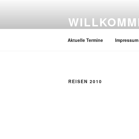
Zum
Inhalt
WILLKOMM
springen
Old-British-Cars
Aktuelle Termine
Impressum
REISEN 2010