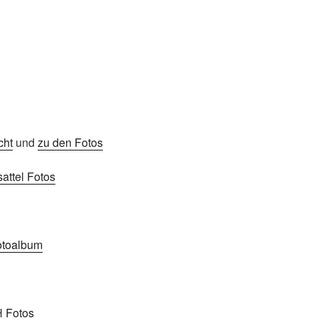
cht
und
zu den Fotos
ttel Fotos
otoalbum
H
Fotos