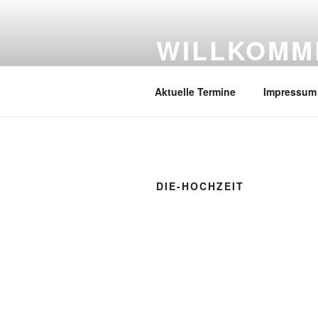
Zum
Inhalt
WILLKOMM
springen
Old-British-Cars
Aktuelle Termine
Impressum
DIE-HOCHZEIT