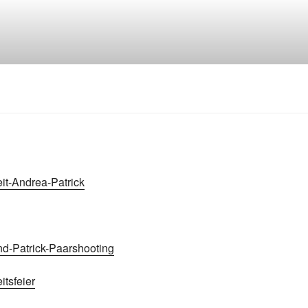
it-Andrea-Patrick
d-Patrick-Paarshooting
tsfeier