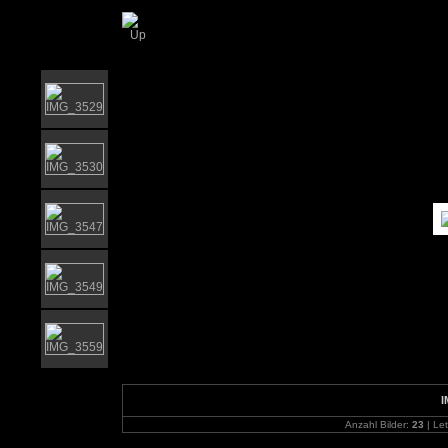
Unsere Neujahrsfeier 2012
I
Anzahl Bilder:
23
| Let